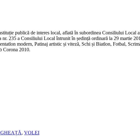
tituție publică de interes local, aflată în subordinea Consiliului Local 
 nr. 235 a Consiliului Local întrunit în ședință ordinară la 29 martie 20
tatlon modern, Patinaj artistic și viteză, Schi și Biatlon, Fotbal, Scri
ub Corona 2010.
E GHEAȚĂ
,
VOLEI