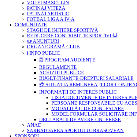
VOLEI MASCULIN
PATINAJ VITEZĂ
PATINAJ ARTISTIC
FOTBAL LIGA A IV-A
COMUNITATE
STAGII DE INIȚIERE SPORTIVĂ
REDUCERE CONTRIBUTIE SPORTIVI 💥
📜 ANUNȚURI
ORGANIGRAMĂ CLUB
ℹ️ INFO PUBLIC
🗒 PROGRAM AUDIENȚE
REGULAMENTE
ACHIZIȚII PUBLICE
BUGET-FINANȚE-DREPTURI SALARIALE
💳 SITUAȚIA REMUNERAȚIILOR CONTR
INFORMAŢII DE INTERES PUBLIC
LISTA DOCUMENTE DE INTERES PU
PERSOANE RESPONSABILE CU ACESU
MODALITĂŢI DE CONTESTARE
MODEL FORMULAR SOLICITARE INFOR
DECLARATII DE AVERE / INTERESE
ANAD
SARBATOAREA SPORTULUI BRASOVEAN
SPONSORI