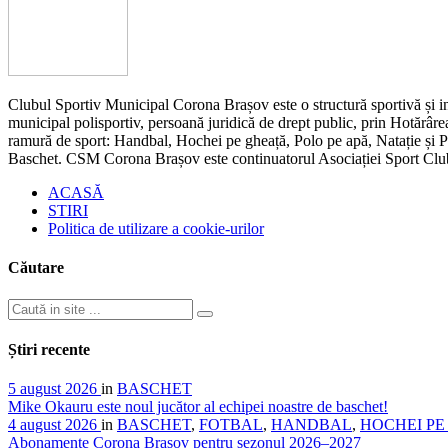
Clubul Sportiv Municipal Corona Brașov este o structură sportivă și ins
municipal polisportiv, persoană juridică de drept public, prin Hotărârea
ramură de sport: Handbal, Hochei pe gheață, Polo pe apă, Natație și Pen
Baschet. CSM Corona Brașov este continuatorul Asociației Sport Cl
ACASĂ
STIRI
Politica de utilizare a cookie-urilor
Căutare
Știri recente
5 august 2026
in
BASCHET
Mike Okauru este noul jucător al echipei noastre de baschet!
4 august 2026
in
BASCHET
,
FOTBAL
,
HANDBAL
,
HOCHEI P
Abonamente Corona Brașov pentru sezonul 2026–2027