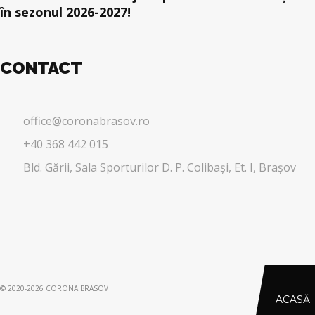
în sezonul 2026-2027!
CONTACT
office@coronabrasov.ro
+40 368 442 015
Bld. Gării, Sala Sporturilor D. P. Colibași, Et. I, Brașov
© 2020-2026 CORONA BRASOV
ACASĂ