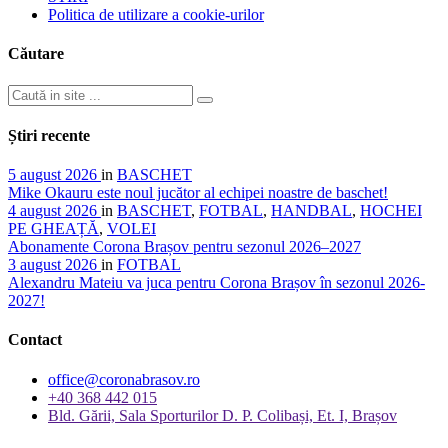
Politica de utilizare a cookie-urilor
Căutare
Știri recente
5 august 2026
in
BASCHET
Mike Okauru este noul jucător al echipei noastre de baschet!
4 august 2026
in
BASCHET
,
FOTBAL
,
HANDBAL
,
HOCHEI
PE GHEAȚĂ
,
VOLEI
Abonamente Corona Brașov pentru sezonul 2026–2027
3 august 2026
in
FOTBAL
Alexandru Mateiu va juca pentru Corona Brașov în sezonul 2026-
2027!
Contact
office@coronabrasov.ro
+40 368 442 015
Bld. Gării, Sala Sporturilor D. P. Colibași, Et. I, Brașov