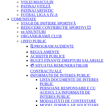
VOLEI MASCULIN
PATINAJ VITEZĂ
PATINAJ ARTISTIC
FOTBAL LIGA A IV-A
COMUNITATE
STAGII DE INIȚIERE SPORTIVĂ
REDUCERE CONTRIBUTIE SPORTIVI 💥
📜 ANUNȚURI
ORGANIGRAMĂ CLUB
ℹ️ INFO PUBLIC
🗒 PROGRAM AUDIENȚE
REGULAMENTE
ACHIZIȚII PUBLICE
BUGET-FINANȚE-DREPTURI SALARIALE
💳 SITUAȚIA REMUNERAȚIILOR
CONTRACTUALE
INFORMAŢII DE INTERES PUBLIC
LISTA DOCUMENTE DE INTERES
PUBLIC
PERSOANE RESPONSABILE CU
ACESUL LA INFORMAŢII DE
INTERES PUBLIC
MODALITĂŢI DE CONTESTARE
MODEL FORMULAR SOLICITARE