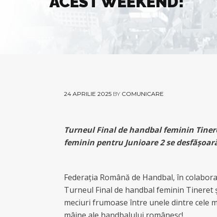
ACEST WEEKEND!
24 APRILIE 2025
BY
COMUNICARE
Turneul Final de handbal feminin Tiner
feminin pentru Junioare 2 se desfășoară l
Federația Română de Handbal, în colabora
Turneul Final de handbal feminin Tineret 
meciuri frumoase între unele dintre cele ma
mâine ale handbalului românesc!