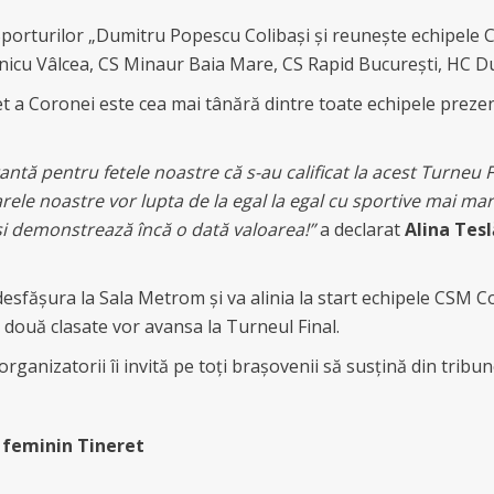
 Sporturilor „Dumitru Popescu Colibași și reunește echipele
icu Vâlcea, CS Minaur Baia Mare, CS Rapid București, HC Du
et a Coronei este cea mai tânără dintre toate echipele preze
antă pentru fetele noastre că s-au calificat la acest Turneu 
oarele noastre vor lupta de la egal la egal cu sportive mai m
și demonstrează încă o dată valoarea!”
a declarat
Alina Tes
desfășura la Sala Metrom și va alinia la start echipele CSM
 două clasate vor avansa la Turneul Final.
rganizatorii îi invită pe toți brașovenii să susțină din tribu
 feminin Tineret