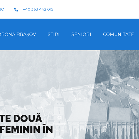
RO
+40 368 442 015
ORONA BRAŞOV
STIRI
SENIORI
COMUNITATE
TE DOUĂ
FEMININ ÎN