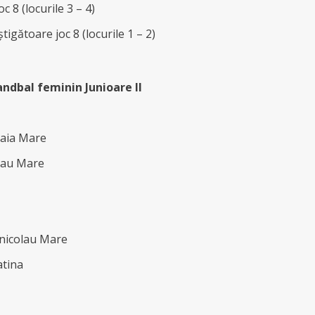
oc 8 (locurile 3 – 4)
tigătoare joc 8 (locurile 1 – 2)
ndbal feminin Junioare II
Baia Mare
olau Mare
nnicolau Mare
atina