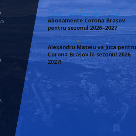
4 AUGUST 2026
IN
BASCHET
,
FOTBAL
,
o
HANDBAL
,
HOCHEI PE GHEAȚĂ
,
VOLEI
Abonamente Corona Brașov
es
pentru sezonul 2026–2027
3 AUGUST 2026
IN
FOTBAL
Alexandru Mateiu va juca pentr
Corona Brașov în sezonul 2026-
n
2027!
n,
M