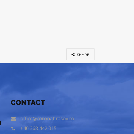
SHARE
CONTACT
office@coronabrasov.ro
l
+40 368 442 015