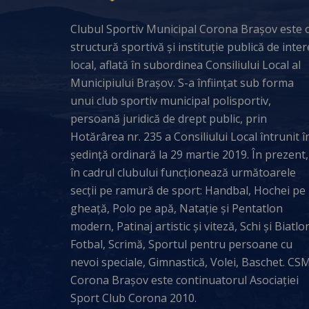
Clubul Sportiv Municipal Corona Brașov este 
structură sportivă și instituție publică de inter
local, aflată în subordinea Consiliului Local al
Municipiului Brașov. S-a înființat sub forma
unui club sportiv municipal polisportiv,
persoană juridică de drept public, prin
Hotărârea nr. 235 a Consiliului Local întrunit î
ședință ordinară la 29 martie 2019. În prezent,
în cadrul clubului funcționează următoarele
secții pe ramură de sport: Handbal, Hochei pe
gheață, Polo pe apă, Natație și Pentatlon
modern, Patinaj artistic și viteză, Schi și Biatlo
Fotbal, Scrimă, Sportul pentru persoane cu
nevoi speciale, Gimnastică, Volei, Baschet. CS
Corona Brașov este continuatorul Asociației
Sport Club Corona 2010.