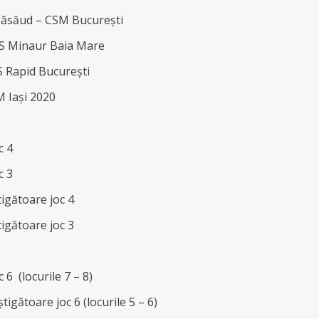
a Năsăud – CSM București
 CS Minaur Baia Mare
S Rapid București
M Iași 2020
c 4
c 3
tigătoare joc 4
tigătoare joc 3
c 6 (locurile 7 – 8)
tigătoare joc 6 (locurile 5 – 6)