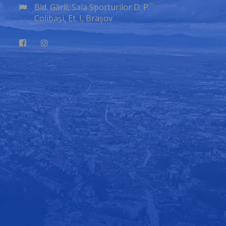
Bld. Gării, Sala Sporturilor D. P.
Colibași, Et. I, Brașov
u