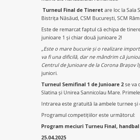
Turneul Final de Tineret
are loc la Sala
Bistrița Năsăud, CSM București, SCM Râmn
Este de remarcat faptul că echipa de tiner
junioare 1 și chiar două junioare 2!
„Este o mare bucurie și o realizare import
va fi una dificilă, dar ne mândrim că juni
Centrul de Junioare de la Corona Brașov î
juniori.
Turneul Semifinal 1 de Junioare 2
se va 
Slatina și Unirea Sannicolau Mare. Primele
Intrarea este gratuită la ambele turnee și o
Programul competițiilor este următorul:
Program meciuri Turneu Final, handbal
25.04.2025