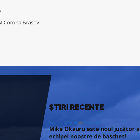
e
SM Corona Brasov
ȘTIRI RECENTE
5 AUGUST 2026
IN
BASCHET
Mike Okauru este noul jucător a
echipei noastre de baschet!