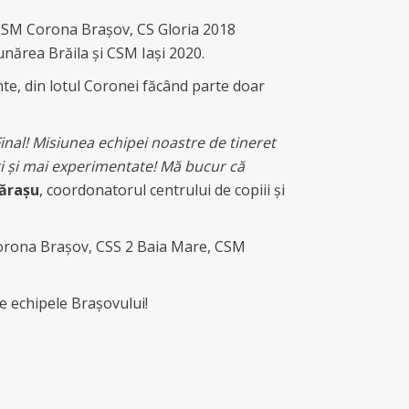
 CSM Corona Brașov, CS Gloria 2018
nărea Brăila și CSM Iași 2020.
nte, din lotul Coronei făcând parte doar
Final! Misiunea echipei noastre de tineret
ari și mai experimentate! Mă bucur că
lărașu
, coordonatorul centrului de copiii și
 Corona Brașov, CSS 2 Baia Mare, CSM
ne echipele Brașovului!