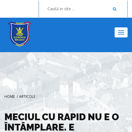
Togg
HOME
/
ARTICOLE
MECIUL CU RAPID NU E O
ÎNTÂMPLARE. E