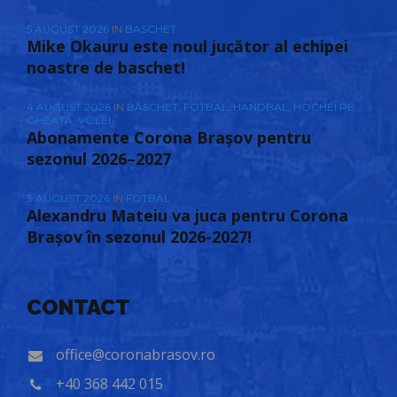
5 AUGUST 2026
IN
BASCHET
Mike Okauru este noul jucător al echipei
noastre de baschet!
4 AUGUST 2026
IN
BASCHET
,
FOTBAL
,
HANDBAL
,
HOCHEI PE
GHEAȚĂ
,
VOLEI
Abonamente Corona Brașov pentru
sezonul 2026–2027
3 AUGUST 2026
IN
FOTBAL
Alexandru Mateiu va juca pentru Corona
Brașov în sezonul 2026-2027!
CONTACT
office@coronabrasov.ro
+40 368 442 015