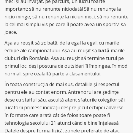
meci și au învățat, pe parcurs, un lucru foarte
important: să nu renunțe niciodată! Să nu renunțe la
nicio minge, să nu renunțe la niciun meci, să nu renunțe
la cel mai simplu vis pe care îl poate avea un sportiv: să
joace.
Așa au reușit să
se
bată, de la egal la egal, cu marile
echipe ale campionatului. Așa au reușit să
bată
marile
cluburi din România. Așa au reușit să termine turul pe
primul loc, deși postura de outsideri îi împingea, în mod
normal, spre cealaltă parte a clasamentului.
În toată construcția de mai sus, detaliile și respectul
pentru ele au contat enorm. Antrenorul are ședințe
dese cu stafful său, ascultă atent sfaturile colegilor săi.
Jucătorii primesc indicații despre jocul echipei adverse
în formate care arată cât de folositoare poate fi
tehnologia secolului 21 atunci când e bine înțeleasă.
Datele despre forma fizică, zonele preferate de atac,