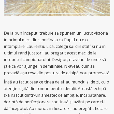
De la bun început, trebuie să spunem un lucru: victoria
în primul meci din semifinala cu Rapid nu e o
întâmplare. Laurențiu Lică, colegii săi din staff și nu în
ultimul rând jucătorii au pregătit acest meci de la
începutul campionatului. Desigur, n-aveau de unde să
știe că vor ajunge în semifinale. N-aveau cum să
prevadă așa ceva din postura de echipă nou promovată.
Însă au făcut ceea ce ținea de ei: au muncit, zi de zi, cu o
atenție ieșită din comun pentru detalii. Această echipă
s-a născut dintr-un amestec de ambiție, încăpățânare,
dorință de perfecționare continuă și avânt pe care ți-l
dă începutul. Au muncit în fiecare zi, au pregătit fiecare