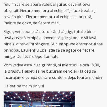
felul în care se apără voleibaliștii au devenit ceva
obișnuit. Fiecare membru al echipei își face treaba și
ceva în plus. Fiecare membru al echipei se bucură,
înainte de orice, de fiecare meci.
Sigur, veți spune că atunci când câștigi, totul e bine.
Însă această echipă a dovedit că știe și poate să iasă
bine și dintr-o înfrângere. Și, cum spune antrenorul său
principal, Laurențiu Lică, știe să se agațe de fiecare
minge. De fiecare oportunitate.
Vom vedea asta, cu siguranță, și miercuri, la ora 19.30,
la Brașov. Haideți să ne bucurăm de volei. Haideți să
încurajăm o echipă de care suntem, deja, foarte mândri!
Haideți să trăim un vis!