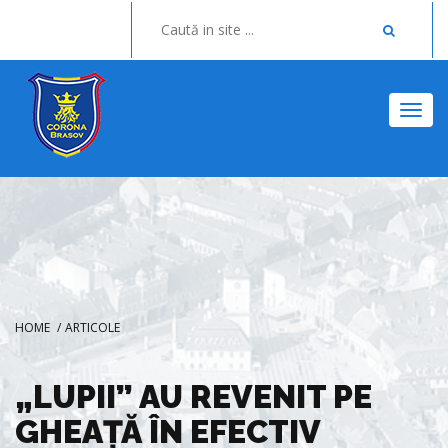
Togg
HOME
/
ARTICOLE
„LUPII” AU REVENIT PE
GHEAȚĂ ÎN EFECTIV