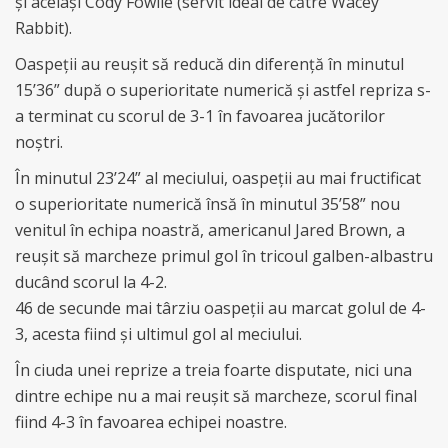
și același Cody Fowlie (servit ideal de către Wacey
Rabbit).
Oaspeții au reușit să reducă din diferență în minutul
15’36” după o superioritate numerică și astfel repriza s-
a terminat cu scorul de 3-1 în favoarea jucătorilor
noștri.
În minutul 23’24” al meciului, oaspeții au mai fructificat
o superioritate numerică însă în minutul 35’58” nou
venitul în echipa noastră, americanul Jared Brown, a
reușit să marcheze primul gol în tricoul galben-albastru
ducând scorul la 4-2.
46 de secunde mai târziu oaspeții au marcat golul de 4-
3, acesta fiind și ultimul gol al meciului.
În ciuda unei reprize a treia foarte disputate, nici una
dintre echipe nu a mai reușit să marcheze, scorul final
fiind 4-3 în favoarea echipei noastre.