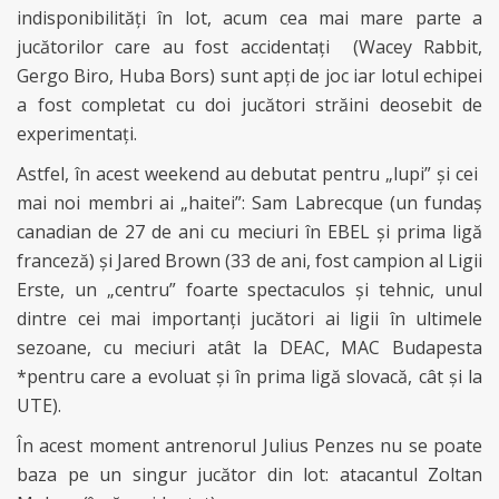
indisponibilități în lot, acum cea mai mare parte a
jucătorilor care au fost accidentați (Wacey Rabbit,
Gergo Biro, Huba Bors) sunt apți de joc iar lotul echipei
a fost completat cu doi jucători străini deosebit de
experimentați.
Astfel, în acest weekend au debutat pentru „lupi” și cei
mai noi membri ai „haitei”: Sam Labrecque (un fundaș
canadian de 27 de ani cu meciuri în EBEL și prima ligă
franceză) și Jared Brown (33 de ani, fost campion al Ligii
Erste, un „centru” foarte spectaculos și tehnic, unul
dintre cei mai importanți jucători ai ligii în ultimele
sezoane, cu meciuri atât la DEAC, MAC Budapesta
*pentru care a evoluat și în prima ligă slovacă, cât și la
UTE).
În acest moment antrenorul Julius Penzes nu se poate
baza pe un singur jucător din lot: atacantul Zoltan