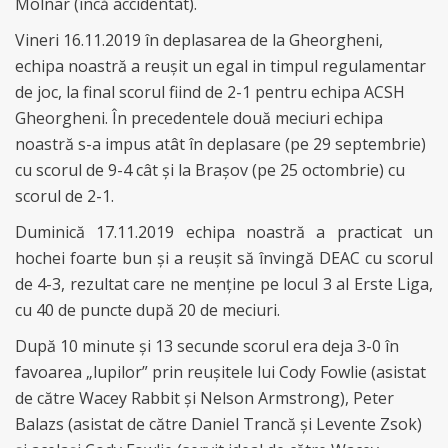
Molnar (încă accidentat).
Vineri 16.11.2019 în deplasarea de la Gheorgheni,
echipa noastră a reușit un egal in timpul regulamentar
de joc, la final scorul fiind de 2-1 pentru echipa ACSH
Gheorgheni. În precedentele două meciuri echipa
noastră s-a impus atât în deplasare (pe 29 septembrie)
cu scorul de 9-4 cât și la Brașov (pe 25 octombrie) cu
scorul de 2-1.
Duminică 17.11.2019 echipa noastră a practicat un
hochei foarte bun și a reușit să învingă DEAC cu scorul
de 4-3, rezultat care ne menține pe locul 3 al Erste Liga,
cu 40 de puncte după 20 de meciuri.
După 10 minute și 13 secunde scorul era deja 3-0 în
favoarea „lupilor” prin reușitele lui Cody Fowlie (asistat
de către Wacey Rabbit și Nelson Armstrong), Peter
Balazs (asistat de către Daniel Trancă și Levente Zsok)