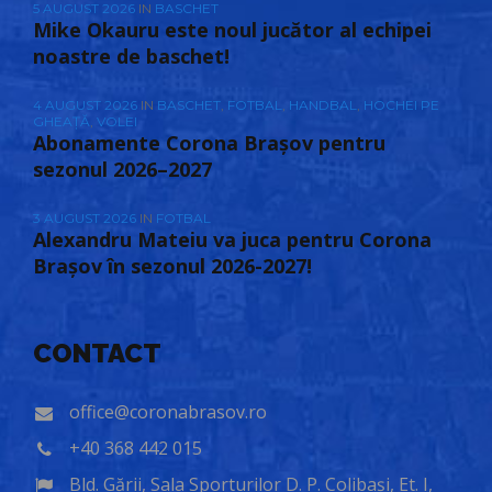
5 AUGUST 2026
IN
BASCHET
Mike Okauru este noul jucător al echipei
noastre de baschet!
4 AUGUST 2026
IN
BASCHET
,
FOTBAL
,
HANDBAL
,
HOCHEI PE
GHEAȚĂ
,
VOLEI
Abonamente Corona Brașov pentru
sezonul 2026–2027
3 AUGUST 2026
IN
FOTBAL
Alexandru Mateiu va juca pentru Corona
Brașov în sezonul 2026-2027!
CONTACT
office@coronabrasov.ro
+40 368 442 015
Bld. Gării, Sala Sporturilor D. P. Colibași, Et. I,