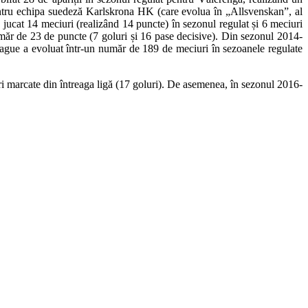
pentru echipa suedeză Karlskrona HK (care evolua în „Allsvenskan”, al
jucat 14 meciuri (realizând 14 puncte) în sezonul regulat și 6 meciuri
umăr de 23 de puncte (7 goluri și 16 pase decisive). Din sezonul 2014-
ague a evoluat într-un număr de 189 de meciuri în sezoanele regulate
i marcate din întreaga ligă (17 goluri). De asemenea, în sezonul 2016-