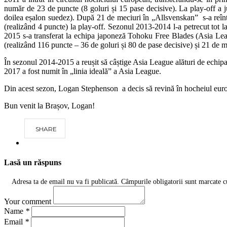
număr de 23 de puncte (8 goluri și 15 pase decisive). La play-off a 
doilea eșalon suedez). După 21 de meciuri în „Allsvenskan” s-a reînto
(realizând 4 puncte) la play-off. Sezonul 2013-2014 l-a petrecut tot 
2015 s-a transferat la echipa japoneză Tohoku Free Blades (Asia Lea
(realizând 116 puncte – 36 de goluri și 80 de pase decisive) și 21 de me
În sezonul 2014-2015 a reușit să câștige Asia League alături de echip
2017 a fost numit în „linia ideală” a Asia League.
Din acest sezon, Logan Stephenson a decis să revină în hocheiul europ
Bun venit la Brașov, Logan!
SHARE
Lasă un răspuns
Adresa ta de email nu va fi publicată.
Câmpurile obligatorii sunt marcate 
Your comment
Name
*
Email
*