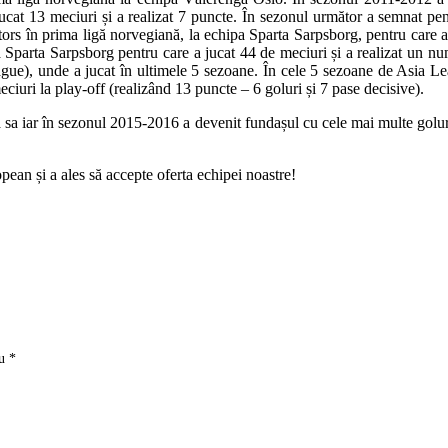
jucat 13 meciuri și a realizat 7 puncte. În sezonul următor a semnat 
rs în prima ligă norvegiană, la echipa Sparta Sarpsborg, pentru care a 
la Sparta Sarpsborg pentru care a jucat 44 de meciuri și a realizat un n
gue), unde a jucat în ultimele 5 sezoane. În cele 5 sezoane de Asia Le
ciuri la play-off (realizând 13 puncte – 6 goluri și 7 pase decisive).
a sa iar în sezonul 2015-2016 a devenit fundașul cu cele mai multe golur
ean și a ales să accepte oferta echipei noastre!
cu
*