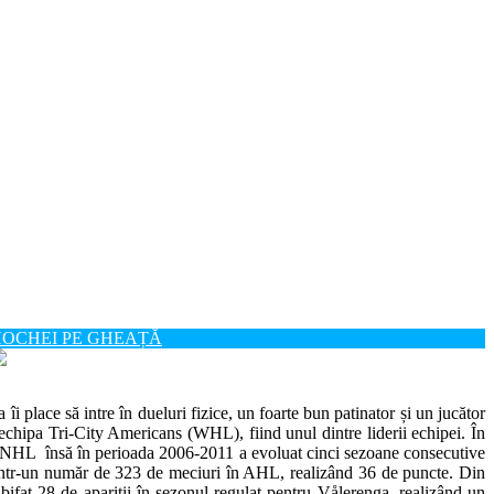
OCHEI PE GHEAȚĂ
 place să intre în dueluri fizice, un foarte bun patinator și un jucător
a echipa Tri-City Americans (WHL), fiind unul dintre liderii echipei. În
n NHL însă în perioada 2006-2011 a evoluat cinci sezoane consecutive
ntr-un număr de 323 de meciuri în AHL, realizând 36 de puncte. Din
ifat 28 de apariții în sezonul regulat pentru Vålerenga, realizând un