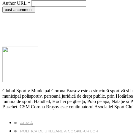
Author URL
*
post a comment
Clubul Sportiv Municipal Corona Brașov este o structură sportivă și ins
municipal polisportiv, persoană juridică de drept public, prin Hotărârea
ramură de sport: Handbal, Hochei pe gheață, Polo pe apă, Natație și Pen
Baschet. CSM Corona Brașov este continuatorul Asociației Sport Cl
ACASĂ
POLITICA DE UTILIZARE A COOKIE-URILOR