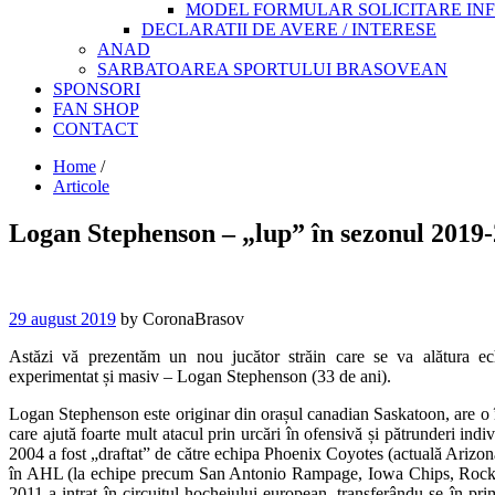
MODEL FORMULAR SOLICITARE INFOR
DECLARATII DE AVERE / INTERESE
ANAD
SARBATOAREA SPORTULUI BRASOVEAN
SPONSORI
FAN SHOP
CONTACT
Home
/
Articole
Logan Stephenson – „lup” în sezonul 2019
29 august 2019
by CoronaBrasov
Astăzi vă prezentăm un nou jucător străin care se va alătura e
experimentat și masiv – Logan Stephenson (33 de ani).
Logan Stephenson este originar din orașul canadian Saskatoon, are o înă
care ajută foarte mult atacul prin urcări în ofensivă și pătrunderi ind
2004 a fost „draftat” de către echipa Phoenix Coyotes (actuală Ariz
în AHL (la echipe precum San Antonio Rampage, Iowa Chips, Rockfor
2011 a intrat în circuitul hocheiului european, transferându-se în p