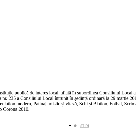
tituție publică de interes local, aflată în subordinea Consiliului Local 
 nr. 235 a Consiliului Local întrunit în ședință ordinară la 29 martie 20
tatlon modern, Patinaj artistic și viteză, Schi și Biatlon, Fotbal, Scri
ub Corona 2010.
STIRI