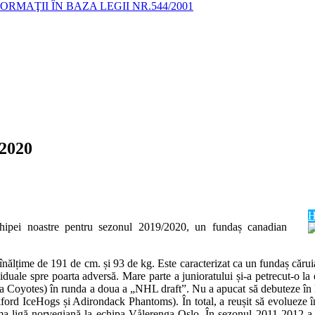
MAŢII ÎN BAZA LEGII NR.544/2001
-2020
H
chipei noastre pentru sezonul 2019/2020, un fundaș canadian
lțime de 191 de cm. și 93 de kg. Este caracterizat ca un fundaș căruia îi
ividuale spre poarta adversă. Mare parte a junioratului și-a petrecut-o l
ona Coyotes) în runda a doua a „NHL draft”. Nu a apucat să debuteze î
d IceHogs și Adirondack Phantoms). În total, a reușit să evolueze î
rima ligă norvegiană la echipa Vålerenga Oslo. În sezonul 2011-2012 a b